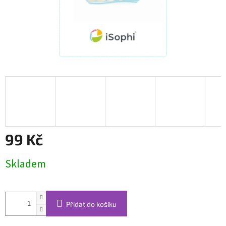
99 Kč
Měrná
Skladem
cena:
Přidat do košíku