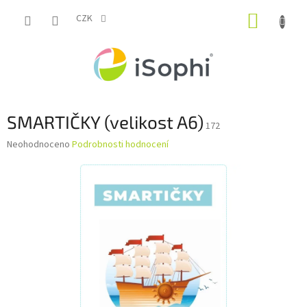
Přejít
NÁKUP
na
CZK
obsah
KOŠÍK
SMARTIČKY (velikost A6)
172
Průměrné
Neohodnoceno
Podrobnosti hodnocení
hodnocení
produktu
je
0,0
z
5
hvězdiček.