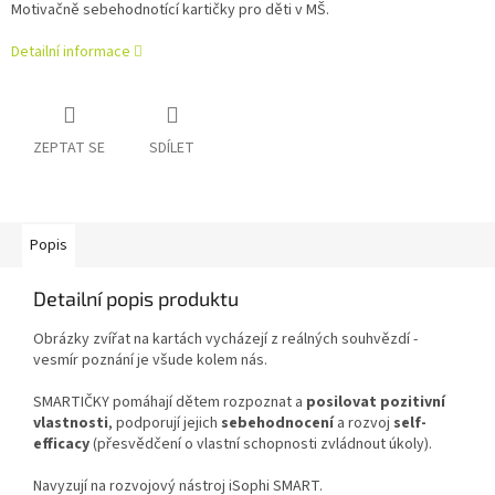
Motivačně sebehodnotící kartičky pro děti v MŠ.
Detailní informace
ZEPTAT SE
SDÍLET
Popis
Detailní popis produktu
Obrázky zvířat na kartách vycházejí z reálných souhvězdí -
vesmír poznání je všude kolem nás.
SMARTIČKY pomáhají dětem rozpoznat a
posilovat pozitivní
vlastnosti
, podporují jejich
sebehodnocení
a rozvoj
self-
efficacy
(přesvědčení o vlastní schopnosti zvládnout úkoly).
Navyzují na rozvojový nástroj iSophi SMART.