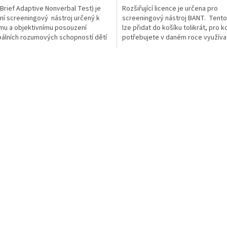
Brief Adaptive Nonverbal Test) je
Rozšiřující licence je určena pro
í screeningový nástroj určený k
screeningový nástroj BANT. Tento
mu a objektivnímu posouzení
lze přidat do košíku tolikrát, pro ko
álních rozumových schopností dětí
potřebujete v daném roce využívat
 od 4 do 7...
BANT....
O
v
l
á
d
a
c
í
p
r
v
k
y
v
ý
p
i
s