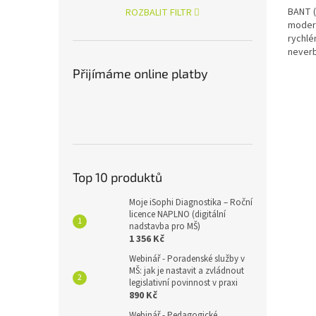
BANT (
ROZBALIT FILTR
modern
rychlé
neverb
ve věku
Přijímáme online platby
Top 10 produktů
Moje iSophi Diagnostika – Roční
licence NAPLNO (digitální
nadstavba pro MŠ)
1 356 Kč
Webinář - Poradenské služby v
MŠ: jak je nastavit a zvládnout
legislativní povinnost v praxi
890 Kč
Webinář - Pedagogické