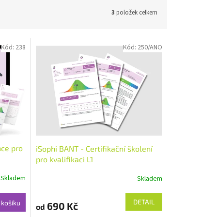
3
položek celkem
Kód:
238
Kód:
250/ANO
nce pro
iSophi BANT - Certifikační školení
pro kvalifikaci L1
Skladem
Skladem
DETAIL
 košíku
690 Kč
od