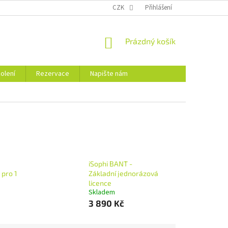
CZK
Přihlášení
NÁKUPNÍ
Prázdný košík
KOŠÍK
olení
Rezervace
Napište nám
iSophi BANT -
 pro 1
Základní jednorázová
licence
Skladem
3 890 Kč