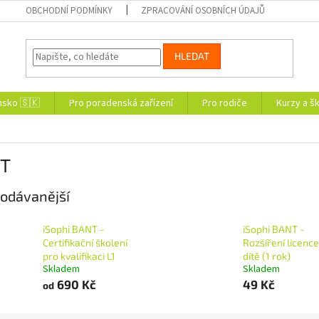
OBCHODNÍ PODMÍNKY
ZPRACOVÁNÍ OSOBNÍCH ÚDAJŮ
HLEDAT
nsko 🇸🇰
Pro poradenská zařízení
Pro rodiče
Kurzy a šk
T
odávanější
iSophi BANT -
iSophi BANT -
Certifikační školení
Rozšíření licence
pro kvalifikaci L1
dítě (1 rok)
Skladem
Skladem
690 Kč
49 Kč
od