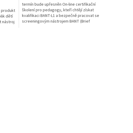
termín bude upřesněn On-line certifikační
školení pro pedagogy, kteří chtějí získat
 produkt
kvalifikaci BANT-L1 a bezpečně pracovat se
lik dětí
screeningovým nástrojem BANT (Brief
 nástroj
Adaptive...