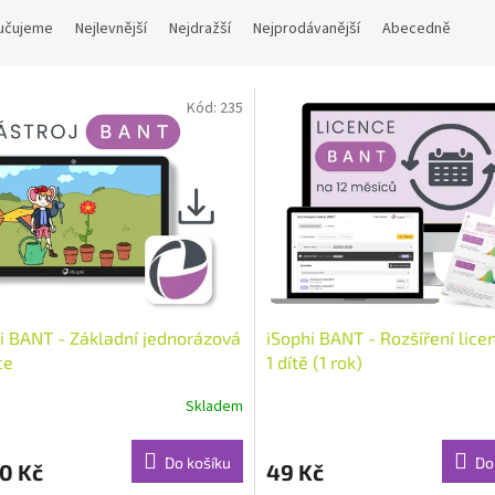
učujeme
Nejlevnější
Nejdražší
Nejprodávanější
Abecedně
Kód:
235
i BANT - Základní jednorázová
iSophi BANT - Rozšíření lice
ce
1 dítě (1 rok)
Skladem
Do košíku
Do
0 Kč
49 Kč