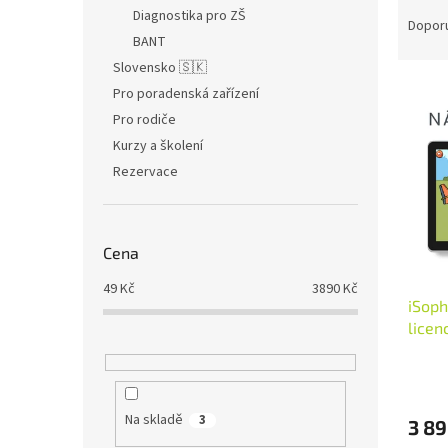
Ř
n
Diagnostika pro ZŠ
a
e
Dopor
BANT
z
l
e
Slovensko 🇸🇰
V
n
Pro poradenská zařízení
ý
í
Pro rodiče
p
p
Kurzy a školení
i
r
Rezervace
s
o
p
d
r
u
o
k
Cena
d
t
u
ů
49
Kč
3890
Kč
iSoph
k
licen
t
ů
Na skladě
3
3 89