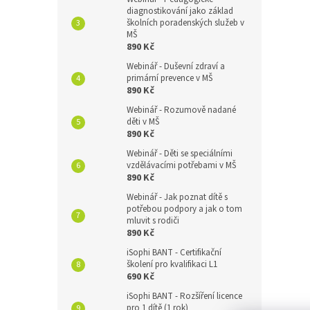
diagnostikování jako základ
školních poradenských služeb v
MŠ
890 Kč
Webinář - Duševní zdraví a
primární prevence v MŠ
890 Kč
Webinář - Rozumově nadané
děti v MŠ
890 Kč
Webinář - Děti se speciálními
vzdělávacími potřebami v MŠ
890 Kč
Webinář - Jak poznat dítě s
potřebou podpory a jak o tom
mluvit s rodiči
890 Kč
iSophi BANT - Certifikační
školení pro kvalifikaci L1
690 Kč
iSophi BANT - Rozšíření licence
pro 1 dítě (1 rok)