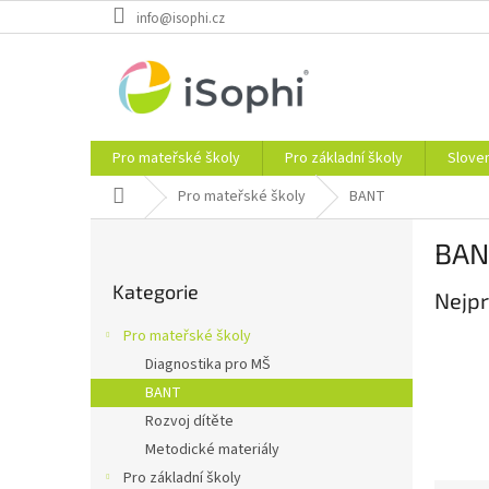
Přejít
info@isophi.cz
na
obsah
Pro mateřské školy
Pro základní školy
Slove
Domů
Pro mateřské školy
BANT
P
BAN
o
Přeskočit
s
Kategorie
kategorie
Nejpr
t
r
Pro mateřské školy
a
Diagnostika pro MŠ
n
BANT
n
í
Rozvoj dítěte
p
Metodické materiály
a
Pro základní školy