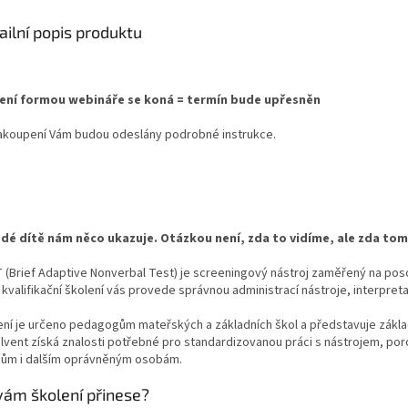
ailní popis produktu
ení formou webináře se koná = termín bude upřesněn
akoupení Vám budou odeslány podrobné instrukce.
dé dítě nám něco ukazuje. Otázkou není, zda to vidíme, ale zda to
 (Brief Adaptive Nonverbal Test) je screeningový nástroj zaměřený na poso
kvalifikační školení vás provede správnou administrací nástroje, interpretac
ení je určeno pedagogům mateřských a základních škol a představuje základn
lvent získá znalosti potřebné pro standardizovanou práci s nástrojem, po
čům i dalším oprávněným osobám.
vám školení přinese?