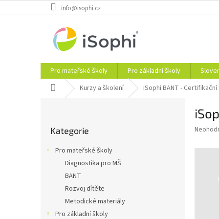
Přejít
info@isophi.cz
na
obsah
Pro mateřské školy
Pro základní školy
Slove
Domů
Kurzy a školení
iSophi BANT - Certifikační 
P
iSop
o
Přeskočit
s
Průměr
Neohod
Kategorie
kategorie
t
hodnoce
r
produkt
Pro mateřské školy
a
je
Diagnostika pro MŠ
0,0
n
z
BANT
n
5
í
Rozvoj dítěte
hvězdič
p
Metodické materiály
a
Pro základní školy