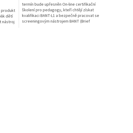
termín bude upřesněn On-line certifikační
školení pro pedagogy, kteří chtějí získat
 produkt
kvalifikaci BANT-L1 a bezpečně pracovat se
lik dětí
screeningovým nástrojem BANT (Brief
 nástroj
Adaptive...