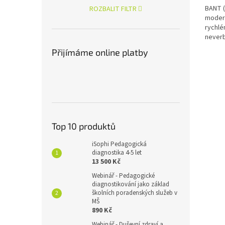
BANT (
ROZBALIT FILTR
modern
rychlé
neverb
ve věku
Přijímáme online platby
Top 10 produktů
iSophi Pedagogická
diagnostika 4-5 let
13 500 Kč
Webinář - Pedagogické
diagnostikování jako základ
školních poradenských služeb v
MŠ
890 Kč
Webinář - Duševní zdraví a