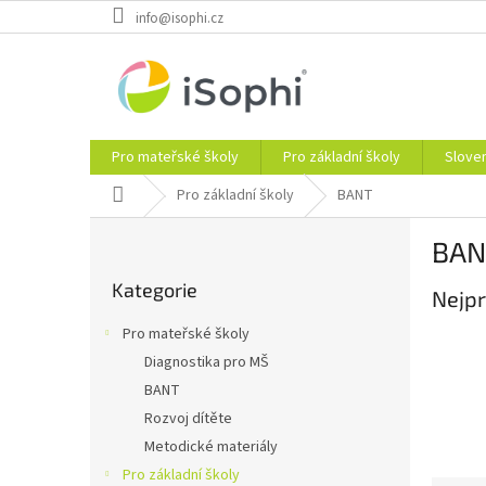
Přejít
info@isophi.cz
na
obsah
Pro mateřské školy
Pro základní školy
Slove
Domů
Pro základní školy
BANT
P
BAN
o
Přeskočit
s
Kategorie
kategorie
Nejpr
t
r
Pro mateřské školy
a
Diagnostika pro MŠ
n
BANT
n
í
Rozvoj dítěte
p
Metodické materiály
a
Pro základní školy