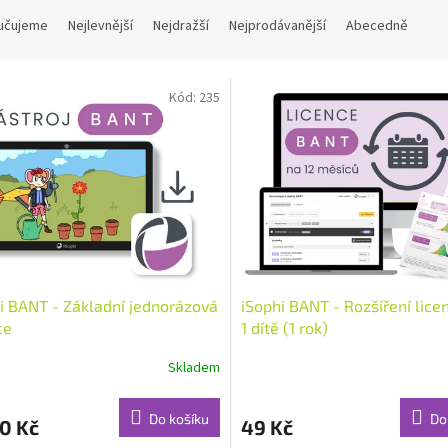
učujeme
Nejlevnější
Nejdražší
Nejprodávanější
Abecedně
Kód:
235
i BANT - Základní jednorázová
iSophi BANT - Rozšíření lice
ce
1 dítě (1 rok)
Skladem
Do košíku
Do
0 Kč
49 Kč