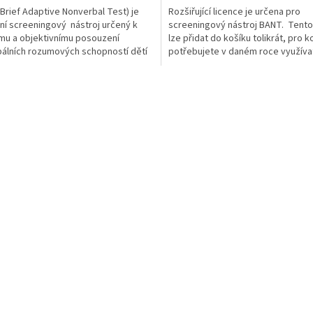
Brief Adaptive Nonverbal Test) je
Rozšiřující licence je určena pro
í screeningový nástroj určený k
screeningový nástroj BANT. Tento
mu a objektivnímu posouzení
lze přidat do košíku tolikrát, pro ko
álních rozumových schopností dětí
potřebujete v daném roce využívat
 od 4 do 7...
BANT....
O
v
l
á
d
a
c
í
p
r
v
k
y
v
ý
p
i
s