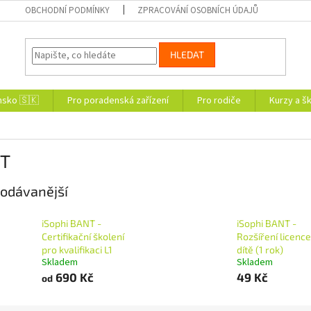
OBCHODNÍ PODMÍNKY
ZPRACOVÁNÍ OSOBNÍCH ÚDAJŮ
HLEDAT
nsko 🇸🇰
Pro poradenská zařízení
Pro rodiče
Kurzy a šk
T
odávanější
iSophi BANT -
iSophi BANT -
Certifikační školení
Rozšíření licence
pro kvalifikaci L1
dítě (1 rok)
Skladem
Skladem
690 Kč
49 Kč
od