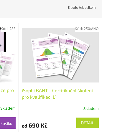
3
položek celkem
Kód:
238
Kód:
250/ANO
nce pro
iSophi BANT - Certifikační školení
pro kvalifikaci L1
Skladem
Skladem
DETAIL
 košíku
690 Kč
od