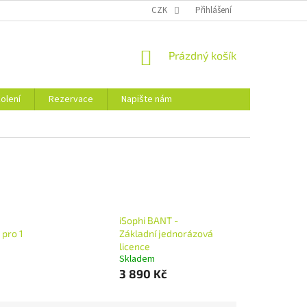
CZK
Přihlášení
NÁKUPNÍ
Prázdný košík
KOŠÍK
olení
Rezervace
Napište nám
iSophi BANT -
 pro 1
Základní jednorázová
licence
Skladem
3 890 Kč