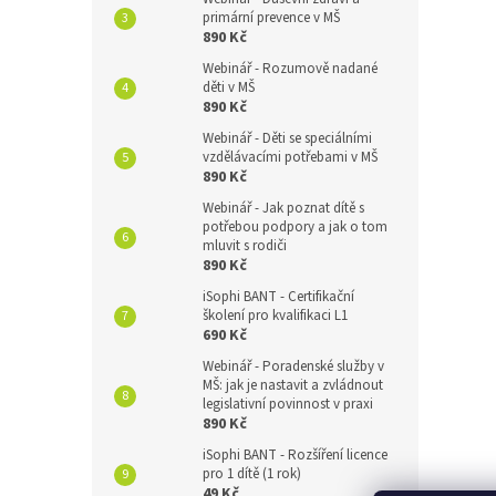
primární prevence v MŠ
890 Kč
Webinář - Rozumově nadané
děti v MŠ
890 Kč
Webinář - Děti se speciálními
vzdělávacími potřebami v MŠ
890 Kč
Webinář - Jak poznat dítě s
potřebou podpory a jak o tom
mluvit s rodiči
890 Kč
iSophi BANT - Certifikační
školení pro kvalifikaci L1
690 Kč
Webinář - Poradenské služby v
MŠ: jak je nastavit a zvládnout
legislativní povinnost v praxi
890 Kč
iSophi BANT - Rozšíření licence
pro 1 dítě (1 rok)
49 Kč