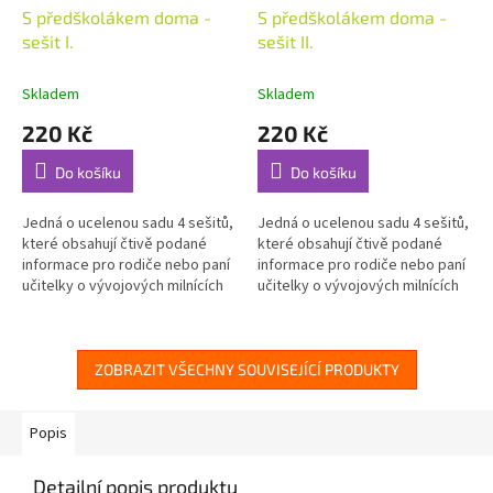
S předškolákem doma -
S předškolákem doma -
sešit I.
sešit II.
Skladem
Skladem
220 Kč
220 Kč
Do košíku
Do košíku
Jedná o ucelenou sadu 4 sešitů,
Jedná o ucelenou sadu 4 sešitů,
které obsahují čtivě podané
které obsahují čtivě podané
informace pro rodiče nebo paní
informace pro rodiče nebo paní
učitelky o vývojových milnících
učitelky o vývojových milnících
předškolních dětí v jednotlivých
předškolních dětí v jednotlivých
oblastech.
oblastech.
ZOBRAZIT VŠECHNY SOUVISEJÍCÍ PRODUKTY
Popis
Detailní popis produktu