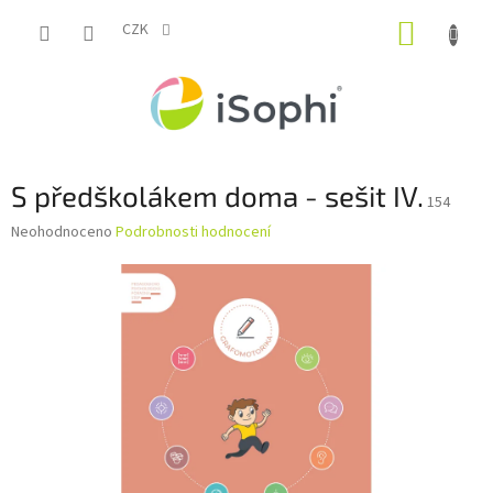
Přejít
NÁKUP
na
CZK
obsah
KOŠÍK
S předškolákem doma - sešit IV.
154
Průměrné
Neohodnoceno
Podrobnosti hodnocení
hodnocení
produktu
je
0,0
z
5
hvězdiček.