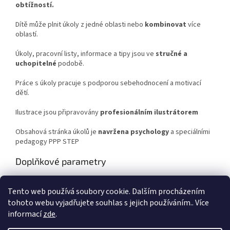
obtížností.
Dítě může plnit úkoly z jedné oblasti nebo
kombinovat
více
oblastí.
Úkoly, pracovní listy, informace a tipy jsou ve
stručné a
uchopitelné
podobě.
Práce s úkoly pracuje s podporou sebehodnocení a motivací
dětí.
Ilustrace jsou připravovány
profesionálním ilustrátorem
Obsahová stránka úkolů je
navržena psychology
a speciálními
pedagogy PPP STEP
Doplňkové parametry
Kategorie
:
Rozvoj dítěte
Tento web používá soubory cookie. Dalším procházením
Hmotnost
:
0.4 kg
tohoto webu vyjadřujete souhlas s jejich používáním.. Více
informací
zde
.
Z