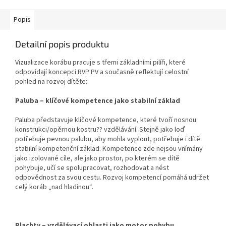
Popis
Detailní popis produktu
Vizualizace korábu pracuje s třemi základními pilíři, které
odpovídají koncepci RVP PV a současně reflektují celostní
pohled na rozvoj dítěte:
Paluba – klíčové kompetence jako stabilní základ
Paluba představuje klíčové kompetence, které tvoří nosnou
konstrukci/opěrnou kostru?? vzdělávání. Stejně jako loď
potřebuje pevnou palubu, aby mohla vyplout, potřebuje i dítě
stabilní kompetenční základ. Kompetence zde nejsou vnímány
jako izolované cíle, ale jako prostor, po kterém se dítě
pohybuje, učí se spolupracovat, rozhodovat a nést
odpovědnost za svou cestu. Rozvoj kompetencí pomáhá udržet
celý koráb „nad hladinou“.
Plachty – vzdělávací oblasti jako motor pohybu