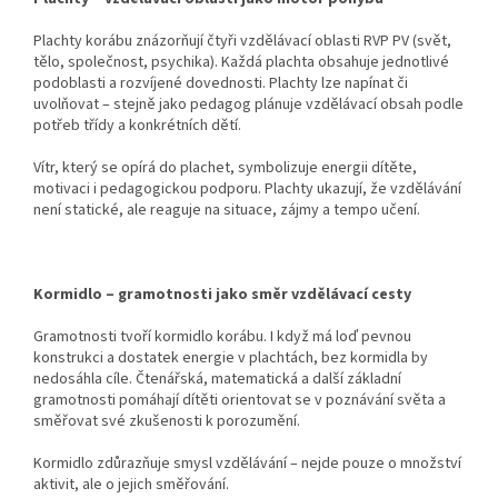
Plachty korábu znázorňují čtyři vzdělávací oblasti RVP PV (svět,
tělo, společnost, psychika). Každá plachta obsahuje jednotlivé
podoblasti a rozvíjené dovednosti. Plachty lze napínat či
uvolňovat – stejně jako pedagog plánuje vzdělávací obsah podle
potřeb třídy a konkrétních dětí.
Vítr, který se opírá do plachet, symbolizuje energii dítěte,
motivaci i pedagogickou podporu. Plachty ukazují, že vzdělávání
není statické, ale reaguje na situace, zájmy a tempo učení.
Kormidlo – gramotnosti jako směr vzdělávací cesty
Gramotnosti tvoří kormidlo korábu. I když má loď pevnou
konstrukci a dostatek energie v plachtách, bez kormidla by
nedosáhla cíle. Čtenářská, matematická a další základní
gramotnosti pomáhají dítěti orientovat se v poznávání světa a
směřovat své zkušenosti k porozumění.
Kormidlo zdůrazňuje smysl vzdělávání – nejde pouze o množství
aktivit, ale o jejich směřování.