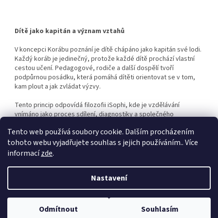
Dítě jako kapitán a význam vztahů
V koncepci Korábu poznání je dítě chápáno jako kapitán své lodi.
Každý koráb je jedinečný, protože každé dítě prochází vlastní
cestou učení. Pedagogové, rodiče a další dospělí tvoří
podpůrnou posádku, která pomáhá dítěti orientovat se v tom,
kam plout a jak zvládat výzvy.
Tento princip odpovídá filozofii iSophi, kde je vzdělávání
vnímáno jako proces sdílení, diagnostiky a společného
porozumění pokroku dítěte.
Tento web používá soubory cookie. Dalším procházením
tohoto webu vyjadřujete souhlas s jejich používáním.. Více
informací
zde
.
Z
á
Nastavení
Vytvořil Shoptet
p
a
t
Odmítnout
Souhlasím
Copyright 2026
iSophi e-shop
. Všechna práva vyhrazena.
í