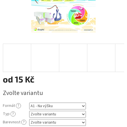
od
15 Kč
Měrná
Zvolte variantu
cena:
Formát
?
Typ
?
Barevnost
?