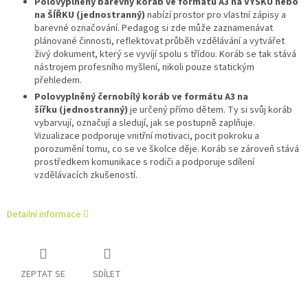
Polovyplněný barevný koráb ve formátu A3
na VÝŠKU nebo
na ŠÍŘKU
(jednostranný)
nabízí prostor pro vlastní zápisy a
barevné označování. Pedagog si zde může zaznamenávat
plánované činnosti, reflektovat průběh vzdělávání a vytvářet
živý dokument, který se vyvíjí spolu s třídou. Koráb se tak stává
nástrojem profesního myšlení, nikoli pouze statickým
přehledem.
Polovyplněný černobílý koráb ve formátu A3 na
šířku
(jednostranný)
je určený přímo dětem. Ty si svůj koráb
vybarvují, označují a sledují, jak se postupně zaplňuje.
Vizualizace podporuje vnitřní motivaci, pocit pokroku a
porozumění tomu, co se ve školce děje. Koráb se zároveň stává
prostředkem komunikace s rodiči a podporuje sdílení
vzdělávacích zkušeností.
Detailní informace
ZEPTAT SE
SDÍLET