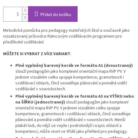
Přidat do košíku
Metodická pomůcka pro pedagogy mateřských škol a současně jako
vizualizovaný průvodce Rámcovým vzdělávacím programem pro
předškolní vzdělávání.
MŮŽETE SI VYBRAT Z VÍCE VARIANT
:
Plně vyplněný barevný koráb ve formátu A1 (dvoustranný)
slouží pedagogům jako komplexní orientační mapa RVP PV. V
jednom vizuálním celku spojuje kompetence, gramotnosti i
vzdělávací oblasti, čímž usnadňuje plánování a pomáhá vidět
vzdělávání v souvislostech.
Plně vyplněný barevný koráb ve formátu A3 na VÝŠKU nebo
na ŠÍŘKU (jednostranný)
slouží pedagogům jako komplexní
orientační mapa RVP PV. V jednom vizuálním celku spojuje
kompetence, gramotnosti i vzdělávací oblasti, čímž usnadňuje
plánování a pomáhá vidět vzdělávání v souvislostech. Menší
plakát lodi, do nějž se vejde i podrobnější rozpis oblastí a
kompetencí, může viset ve třídě jako přehled pro pedagogy.