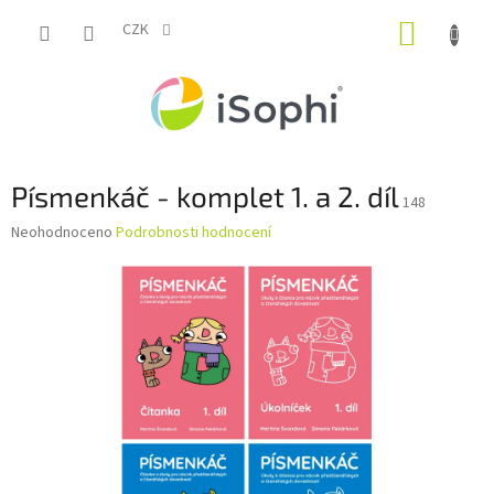
Přejít
NÁKUP
na
CZK
obsah
KOŠÍK
Písmenkáč - komplet 1. a 2. díl
148
Průměrné
Neohodnoceno
Podrobnosti hodnocení
hodnocení
produktu
je
0,0
z
5
hvězdiček.