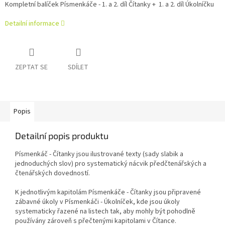
Kompletní balíček Písmenkáče - 1. a 2. díl Čítanky + 1. a 2. díl Úkolníčku
Detailní informace
ZEPTAT SE
SDÍLET
Popis
Detailní popis produktu
Písmenkáč - Čítanky jsou ilustrované texty (sady slabik a
jednoduchých slov) pro systematický nácvik předčtenářských a
čtenářských dovedností.
K jednotlivým kapitolám Písmenkáče - Čítanky jsou připravené
zábavné úkoly v Písmenkáči - Úkolníček, kde jsou úkoly
systematicky řazené na listech tak, aby mohly být pohodlně
používány zároveň s přečtenými kapitolami v Čítance.