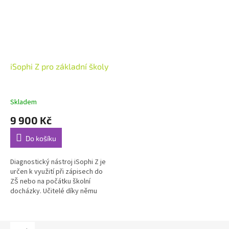
iSophi Z pro základní školy
Skladem
9 900 Kč
Do košíku
Diagnostický nástroj iSophi Z je
určen k využití při zápisech do
ZŠ nebo na počátku školní
docházky. Učitelé díky němu
získávají možnost provádět
pedagogickou diagnostiku...