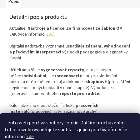
Popis
Detailní popis produktu
Aktuálně:
Nástroje a licence lze financovat ze šablon OP
JAK
(více informací
ZDE
)
Digitální nadstavba významně usnadňuje
záznam, vyhodnocení
a především interpretaci
výsledků pedagogické diagnostiky
iSophi.
Učiteli umožňuje
vygenerovat reporty
, a to jak nejen
běžné
individuální
, ale i
srovnávací
(např. pro sledování
pokroku dítěte během roku) a dokonce i
skupinové
(pro zjištění
nejvíce oslabených oblastí v dané skupině). Výhodou je i
generování samostatného
reportu pro rodiče
.
Dále nabízí možnost stažení a tisku
pracovních
materiálů
(pracovních listy, záznamové archy)
a
průvodce
nástrojem iSophi Z.
Tento web používá soubory cookie. Dalším procházením
tohoto webu vyjadřujete souhlas s jejich používáním.. Více
informací
zde
.