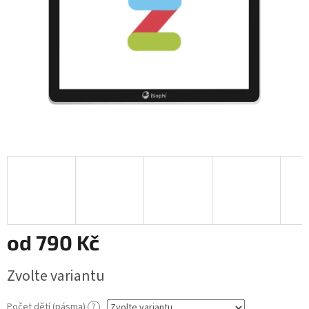
od
790 Kč
Měrná
Zvolte variantu
cena:
Počet dětí (pásma)
?