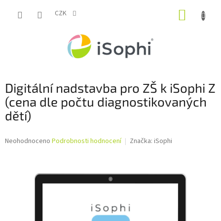
Přejít
NÁKUP
na
CZK
obsah
KOŠÍK
Digitální nadstavba pro ZŠ k iSophi Z
(cena dle počtu diagnostikovaných
dětí)
Průměrné
Neohodnoceno
Podrobnosti hodnocení
Značka:
iSophi
hodnocení
produktu
je
0,0
z
5
hvězdiček.