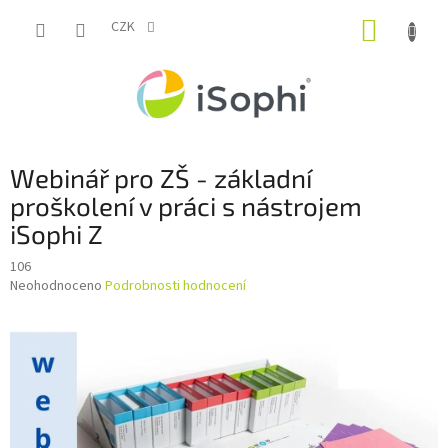
Přejít
NÁKUP
na
CZK
obsah
KOŠÍK
Webinář pro ZŠ - základní
proškolení v práci s nástrojem
iSophi Z
106
Průměrné
Neohodnoceno
Podrobnosti hodnocení
hodnocení
produktu
je
0,0
z
5
hvězdiček.