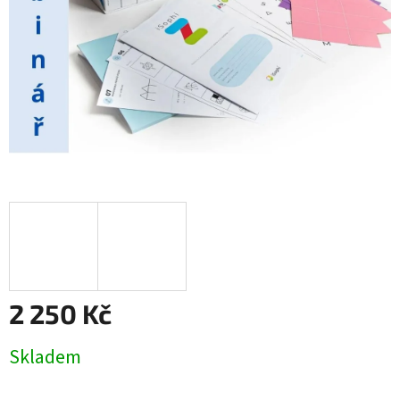
2 250 Kč
Měrná
Skladem
cena: